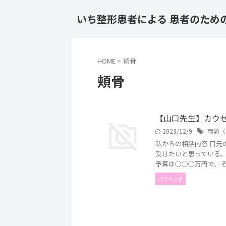
いち整形患者による 患者のため
HOME
>
頬骨
頬骨
【山口先生】カウ
2023/12/9
両顎（
私からの相談内容 口元の
受けたいと思っている。
予算は○○○万円で、その範
カウセレポ