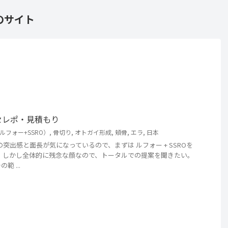
のサイト
セレポ・見積もり
ルフォー+SSRO）
,
骨切り
,
オトガイ形成
,
頬骨
,
エラ
,
日本
突出感と面長が気になっているので、まずは ルフォー + SSROを
 しかし全体的に残念な顔なので、トータルでの提案を聞きたい。
 ...