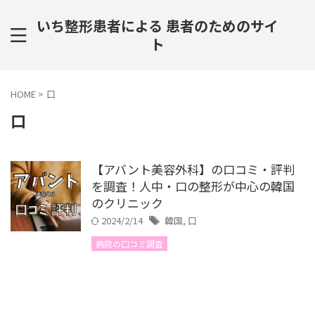
いち整形患者による 患者のためのサイ
ト
HOME
>
口
口
【アバント美容外科】の口コミ・評判
を調査！人中・口の整形が中心の韓国
のクリニック
2024/2/14
韓国
,
口
病院の口コミ調査